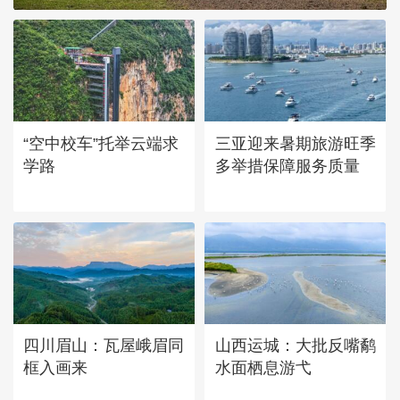
“空中校车”托举云端求
三亚迎来暑期旅游旺季
学路
多举措保障服务质量
四川眉山：瓦屋峨眉同
山西运城：大批反嘴鹬
框入画来
水面栖息游弋