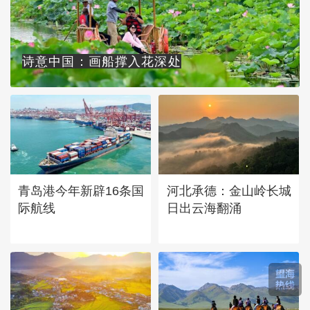
诗意中国：画船撑入花深处
青岛港今年新辟16条国
河北承德：金山岭长城
际航线
日出云海翻涌