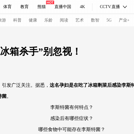
体育
教育
熊猫
直播中国
4K
CCTV.直播
式妙语
主持人
下载央视影音
热解读
天天学习
旅游
科普
健康
乐龄
阅读
艺术
数智
5G
产业+
纪录片网
国家大剧院
大型活动
“冰箱杀手”别忽视！
科技
法治
文娱
人物
公益
图片
习式妙语
央视快评
央视网评
光华锐评
锋面
，引发广泛关注。据悉，
这名孕妇是在吃了冰箱剩菜后感染李斯
频道
VR/AR
4K专区
全景新闻
特菌
。
请入列
人生第一次
人生第二次
李斯特菌有何特点？
感染后有哪些症状？
冬奥会
CBA
NBA
中超
国足
国际足球
网球
综
体育江湖
文化体育
冰雪道路
足球道路
哪些食物中可能存在李斯特菌？