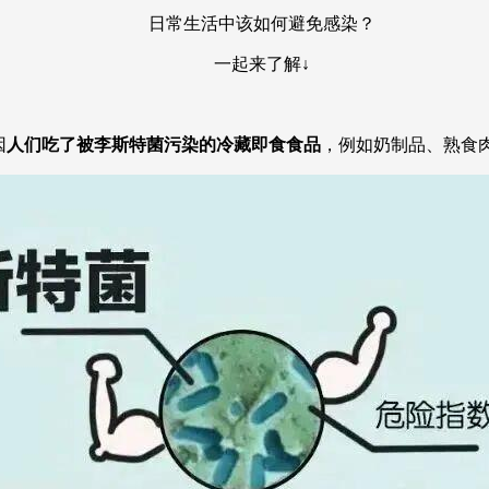
日常生活中该如何避免感染？
央博
非遗
文化
旅游
科普
健康
乐龄
阅读
一起来了解↓
云起
超级工厂
智敬中国
全民健康
颜选攻略
海洋
因
人们吃了被李斯特菌污染的冷藏即食食品
，例如奶制品、熟食
热播榜
总台企业白名单