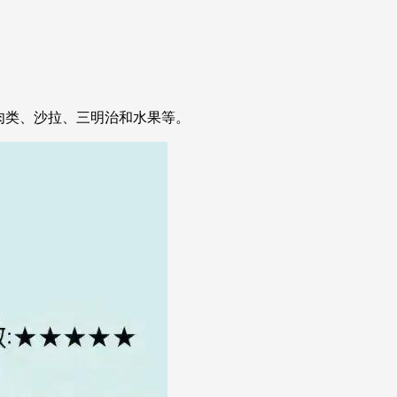
艺术
汽车
数智
5G
产业+
时尚
天气
才艺
网展
央央好物
肉类、沙拉、三明治和水果等。