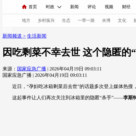
首页
时政
新闻
评论
视频
财经
人民领袖习近平
直播
海外频道
片库
iPanda
栏目大全
联播+
English
中国领导人
节目单
Монгол
听音
央视快评
微视频
习
地方
乡村振兴
生态
一带一路
央博
文化
新闻
新闻频道
>
生活新闻
总台春晚
网络春晚
共产党员网
秧纪录
因吃剩菜不幸去世 这个隐匿的
来源：
国家应急广播
| 2026年04月19日 09:03:11
新闻
国内
国际
评论
经济
军事
国家应急广播 | 2026年04月19日 09:03:11
人民领袖习近平
联播+
热解读
天天学习
近日，“孕妇吃冰箱剩菜后去世”的话题多次登上媒体热搜
视频
小央视频
小央直播
直播中国
熊猫
这起事件让人们再次关注到冰箱里的隐匿“杀手”——
李斯
现场
前线
比划
快看
蓝海中国
新兵
体育
直播
竞猜
2026年世界杯
2026年
VIP会员
CCTV奥林匹克频道
生活体育大会