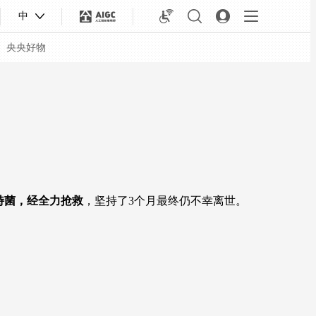
中
央央好物
特菌，经全力抢救
，坚持了3个月最终仍不幸离世。
合体育
亚冬会