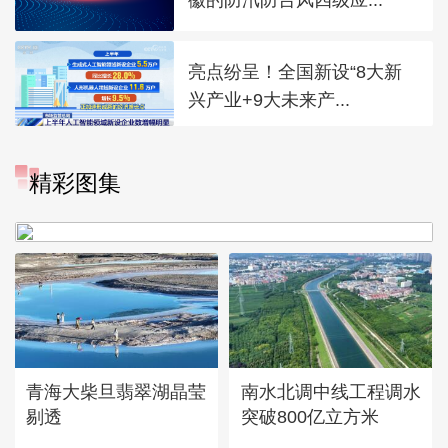
亮点纷呈！全国新设“8大新
兴产业+9大未来产...
“大地指纹”奏响夏夜文旅乐
精彩图集
章
青海大柴旦翡翠湖晶莹
南水北调中线工程调水
剔透
突破800亿立方米