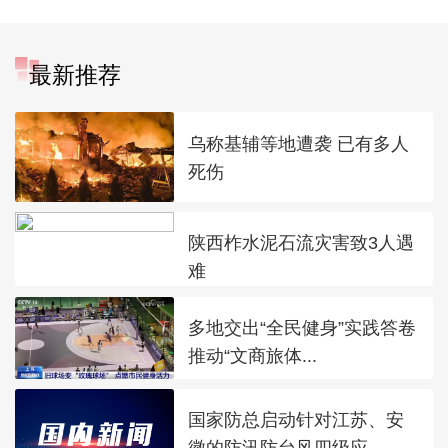
最新推荐
乌称基辅等地遭袭 已有多人
死伤
陕西柞水泥石流灾害致3人遇
难
多地交出“全民健身”实践答卷
推动“文商旅体...
国家防总启动针对江苏、安
徽的防汛防台风四级应...