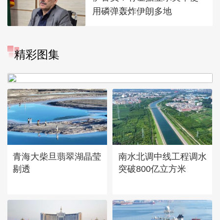
用磷弹轰炸伊朗多地
精彩图集
“大地指纹”奏响夏夜文旅乐
章
青海大柴旦翡翠湖晶莹
南水北调中线工程调水
剔透
突破800亿立方米