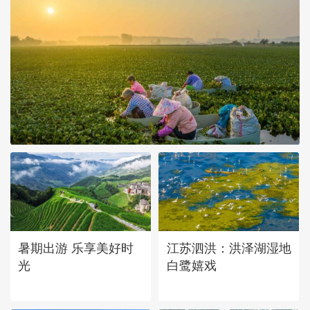
立秋近 采菱忙
暑期出游 乐享美好时
江苏泗洪：洪泽湖湿地
光
白鹭嬉戏