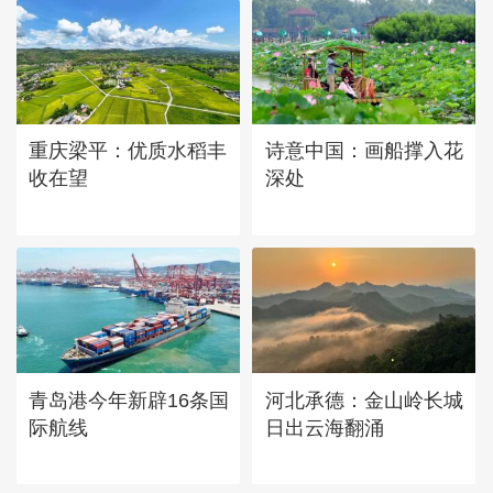
重庆梁平：优质水稻丰
诗意中国：画船撑入花
收在望
深处
青岛港今年新辟16条国
河北承德：金山岭长城
际航线
日出云海翻涌