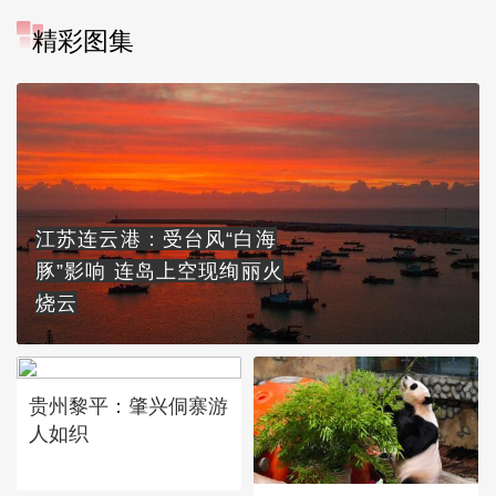
精彩图集
江苏连云港：受台风“白海
豚”影响 连岛上空现绚丽火
烧云
贵州黎平：肇兴侗寨游
人如织