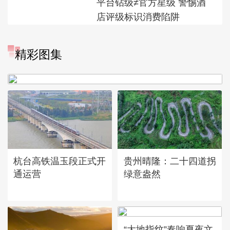
平台钻级≠官方星级 警惕酒
店评级标识消费陷阱
精彩图集
广西昭平: 高山秋茶采摘忙
杭台高铁温玉段正式开
贵州晴隆：二十四道拐
通运营
绿意盎然
“大地指纹”奏响夏夜文