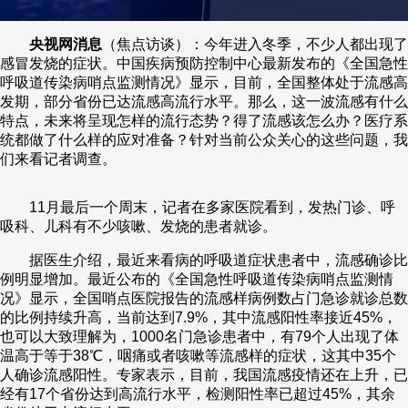
央视网消息
（焦点访谈）：今年进入冬季，不少人都出现了
感冒发烧的症状。中国疾病预防控制中心最新发布的《全国急性
呼吸道传染病哨点监测情况》显示，目前，全国整体处于流感高
发期，部分省份已达流感高流行水平。那么，这一波流感有什么
特点，未来将呈现怎样的流行态势？得了流感该怎么办？医疗系
统都做了什么样的应对准备？针对当前公众关心的这些问题，我
们来看记者调查。
11月最后一个周末，记者在多家医院看到，发热门诊、呼
吸科、儿科有不少咳嗽、发烧的患者就诊。
据医生介绍，最近来看病的呼吸道症状患者中，流感确诊比
例明显增加。最近公布的《全国急性呼吸道传染病哨点监测情
况》显示，全国哨点医院报告的流感样病例数占门急诊就诊总数
的比例持续升高，当前达到7.9%，其中流感阳性率接近45%，
也可以大致理解为，1000名门急诊患者中，有79个人出现了体
温高于等于38℃，咽痛或者咳嗽等流感样的症状，这其中35个
人确诊流感阳性。专家表示，目前，我国流感疫情还在上升，已
经有17个省份达到高流行水平，检测阳性率已超过45%，其余