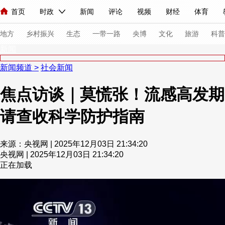
首页
时政
新闻
评论
视频
财经
体育
人民领袖习近平
直播
海外频道
片库
iPanda
栏目大全
联播+
English
中国领导人
节目单
Монгол
听音
央视快评
微视频
习式妙语
主持人
下
地方
乡村振兴
生态
一带一路
央博
文化
旅游
科普
新闻
新闻频道
>
社会新闻
总台春晚
网络春晚
共产党员网
秧纪录
纪录片网
焦点访谈｜莫慌张！流感高发期
请查收科学防护指南
新闻
国内
国际
评论
经济
军事
科技
法
人民领袖习近平
联播+
热解读
天天学习
习式妙语
来源：央视网 | 2025年12月03日 21:34:20
央视网 | 2025年12月03日 21:34:20
视频
小央视频
小央直播
直播中国
熊猫频道
V
正在加载
现场
前线
比划
快看
蓝海中国
新兵请入列
体育
直播
竞猜
2026年世界杯
2026年冬奥会
VIP会员
CCTV奥林匹克频道
生活体育大会
体育江湖