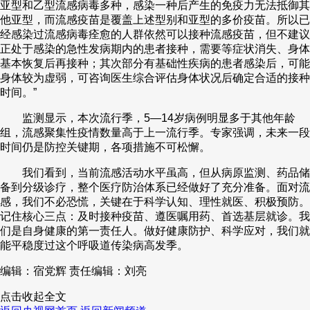
亚型和乙型流感病毒多种，感染一种后产生的免疫力无法抵御其
他亚型，而流感疫苗是覆盖上述型别和亚型的多价疫苗。所以已
经感染过流感病毒痊愈的人群依然可以接种流感疫苗，但不建议
正处于感染的急性发病期内的患者接种，需要等症状消失、身体
基本恢复后再接种；其次部分有基础性疾病的患者感染后，可能
身体较为虚弱，可咨询医生综合评估身体状况后确定合适的接种
时间。”
监测显示，本次流行季，5—14岁病例明显多于其他年龄
组，流感聚集性疫情数量高于上一流行季。专家强调，未来一段
时间仍是防控关键期，各项措施不可松懈。
我们看到，当前流感活动水平虽高，但从病原监测、药品储
备到分级诊疗，整个医疗防治体系已经做好了充分准备。面对流
感，我们不必恐慌，关键在于科学认知、理性就医、积极预防。
记住核心三点：及时接种疫苗、遵医嘱用药、首选基层就诊。我
们是自身健康的第一责任人。做好健康防护、科学应对，我们就
能平稳度过这个呼吸道传染病高发季。
编辑：宿党辉
责任编辑：刘亮
点击收起全文