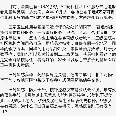
目前，全国已有93%的乡镇卫生院和社区卫生服务中心能够
看儿童常见病、多发病。今年10月起，各地公布了近4万家可提
供儿科服务的基层机构名单和联系方式等，方便群众就近就医。
国家卫生健康委基层司运行评价处处长胡同宇：“普遍都能
提供预防接种服务、一般诊疗服务，甲流、乙流、合胞病毒、支
原体等检测，一些地方也主动在县乡两级或者城市二三级医院与
社区机构之间用药目录、用药品种衔接，确保在同一个地区、同
样的诊疗方案、同样的用药品种种类，来保证治疗效果。对于少
数重症，我们也可以及时转诊到二三级医院，基层机构看这个病
是完全能够接得住、看得好的，家长可以放心带孩子到基层医疗
卫生机构去看病。”
应对流感高峰，药品保障是关键。记者了解到，相关药物生
产正常，各地医院也采取了各种方式保障药品储备充足。
应对流感，防大于治。接种流感疫苗是公认最经济、最有效
的预防手段。6月龄以上无禁忌人群均建议接种，5岁以下婴幼
儿、60岁以上老人、孕妇及慢性病患者应该优先接种。很多人
会有疑惑，为什么打过疫苗还是会得病，流感疫苗到底有没有
用？