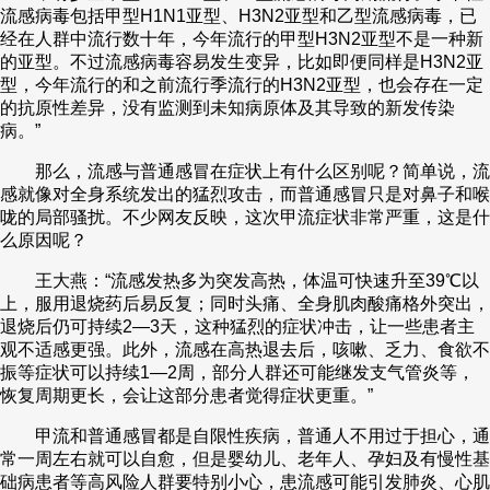
流感病毒包括甲型H1N1亚型、H3N2亚型和乙型流感病毒，已
经在人群中流行数十年，今年流行的甲型H3N2亚型不是一种新
的亚型。不过流感病毒容易发生变异，比如即便同样是H3N2亚
型，今年流行的和之前流行季流行的H3N2亚型，也会存在一定
的抗原性差异，没有监测到未知病原体及其导致的新发传染
病。”
那么，流感与普通感冒在症状上有什么区别呢？简单说，流
感就像对全身系统发出的猛烈攻击，而普通感冒只是对鼻子和喉
咙的局部骚扰。不少网友反映，这次甲流症状非常严重，这是什
么原因呢？
王大燕：“流感发热多为突发高热，体温可快速升至39℃以
上，服用退烧药后易反复；同时头痛、全身肌肉酸痛格外突出，
退烧后仍可持续2—3天，这种猛烈的症状冲击，让一些患者主
观不适感更强。此外，流感在高热退去后，咳嗽、乏力、食欲不
振等症状可以持续1—2周，部分人群还可能继发支气管炎等，
恢复周期更长，会让这部分患者觉得症状更重。”
甲流和普通感冒都是自限性疾病，普通人不用过于担心，通
常一周左右就可以自愈，但是婴幼儿、老年人、孕妇及有慢性基
础病患者等高风险人群要特别小心，患流感可能引发肺炎、心肌