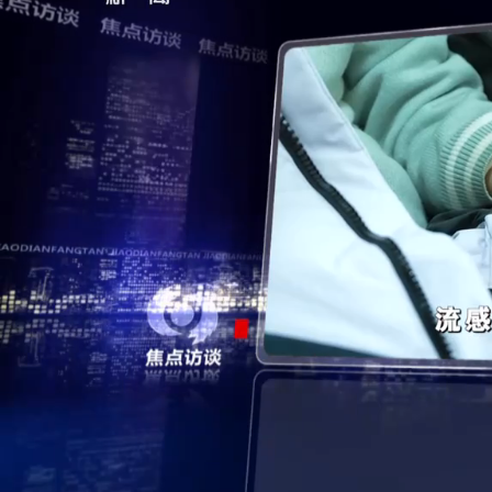
财经
教育
乡村振兴
生态环境
一带一路
央博
大国智造
大国展会
大国保险
云顶对话
云起
超
CCTV.节目官网
直播
节目单
栏目
片库
热播榜