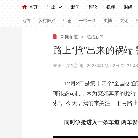
首页
时政
新闻
评论
视频
财经
人民领袖习近平
直播
海外频道
片库
iPanda
栏目大全
联播+
English
中国领导人
节目单
Монгол
听音
央视快评
微视频
习
地方
乡村振兴
生态
一带一路
央博
文化
新闻频道
>
法治新闻
总台春晚
网络春晚
共产党员网
秧纪录
路上“抢”出来的祸端
来源：
央视新闻
| 2025年12月02日 02:21:48
新闻
国内
国际
评论
经济
军事
人民领袖习近平
联播+
热解读
天天学习
12月2日是第十四个“全国交通
有很多司机，因为突如其来的抢行
视频
小央视频
小央直播
直播中国
熊猫
索”。今天，我们来关注一下马路上
现场
前线
比划
快看
蓝海中国
新兵
体育
直播
同时争抢进入一条车道 两车发
竞猜
2026年世界杯
2026
VIP会员
CCTV奥林匹克频道
生活体育大会