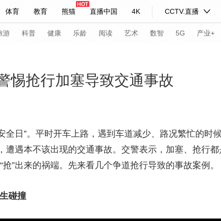
体育
教育
熊猫
直播中国
4K
CCTV.直播
式妙语
主持人
下载央视影音
热解读
天天学习
旅游
科普
健康
乐龄
阅读
艺术
数智
5G
产业+
纪录片网
国家大剧院
大型活动
 警惕抢行加塞导致交通事故
科技
法治
文娱
人物
公益
图片
习式妙语
央视快评
央视网评
光华锐评
锋面
安全日”。平时开车上路，遇到车道减少、路况繁忙的时候
，遭遇本不该出现的交通事故。交警表示，加塞、抢行都
频道
VR/AR
4K专区
全景新闻
“抢”出来的祸端。先来看几个争道抢行导致的事故案例。
请入列
人生第一次
人生第二次
生碰撞
年冬奥会
CBA
NBA
中超
国足
国际足球
网球
综
体育江湖
文化体育
冰雪道路
足球道路