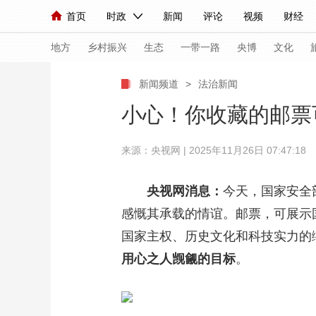
首页
时政
新闻
评论
视频
财经
人民领袖习近平
直播
海外频道
片库
iPanda
栏目大全
联播+
English
中国领导人
节目单
Монгол
听音
央视快评
微视频
习
地方
乡村振兴
生态
一带一路
央博
文化
新闻频道
>
法治新闻
总台春晚
网络春晚
共产党员网
秧纪录
小心！你收藏的邮票
来源：央视网 | 2025年11月26日 07:47:18
新闻
国内
国际
评论
经济
军事
人民领袖习近平
联播+
热解读
天天学习
央视网消息：
今天，国家安全
感慨其承载的情谊。邮票，可展示
视频
小央视频
小央直播
直播中国
熊猫
国家主权、历史文化和科技实力的
现场
前线
比划
快看
蓝海中国
新兵
用心之人觊觎的目标
。
体育
直播
竞猜
2026年世界杯
2026
VIP会员
CCTV奥林匹克频道
生活体育大会