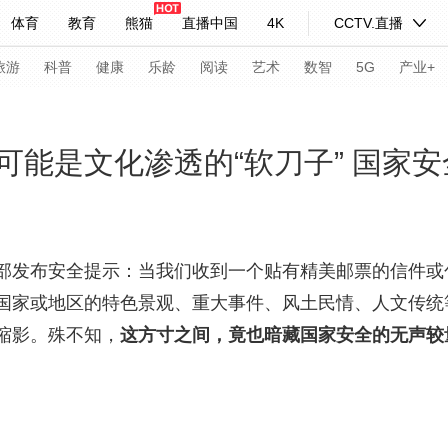
体育
教育
熊猫
直播中国
4K
CCTV.直播
式妙语
主持人
下载央视影音
热解读
天天学习
旅游
科普
健康
乐龄
阅读
艺术
数智
5G
产业+
纪录片网
国家大剧院
大型活动
可能是文化渗透的“软刀子” 国家
科技
法治
文娱
人物
公益
图片
习式妙语
央视快评
央视网评
光华锐评
锋面
部发布安全提示：当我们收到一个贴有精美邮票的信件或
国家或地区的特色景观、重大事件、风土民情、人文传统等
频道
VR/AR
4K专区
全景新闻
缩影。殊不知，
这方寸之间，竟也暗藏国家安全的无声较
请入列
人生第一次
人生第二次
年冬奥会
CBA
NBA
中超
国足
国际足球
网球
综
体育江湖
文化体育
冰雪道路
足球道路