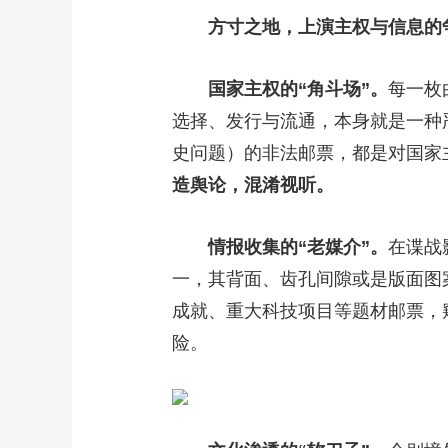
方寸之地，上演主权与信息的
财经
教育
乡村振兴
生态环境
一带一路
大国智造
大国展会
大国保险
云顶对话
国家主权的“角斗场”。
每一枚
选择、发行与流通，本身就是一种
史问题）的非法邮票，都是对国家
造舆论，混淆视听。
CCTV.节目官网
直播
节目单
栏目
片库
情报收集的“老媒介”。
在谍战
一，其背面、齿孔间隙或是版面图
成就、重大科技项目等题材邮票，
险。