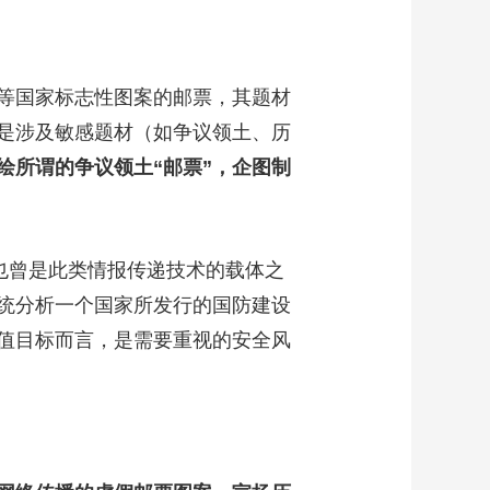
艺术
汽车
数智
5G
产业+
时尚
天气
才艺
网展
央央好物
等国家标志性图案的邮票，其题材
是涉及敏感题材（如争议领土、历
绘所谓的争议领土“邮票”，企图制
也曾是此类情报传递技术的载体之
统分析一个国家所发行的国防建设
值目标而言，是需要重视的安全风