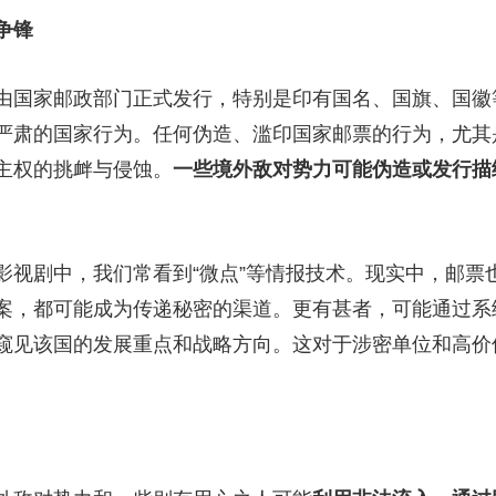
争锋
央博
非遗
文化
旅游
科普
健康
乐龄
阅读
云起
超级工厂
智敬中国
全民健康
颜选攻略
海洋
由国家邮政部门正式发行，特别是印有国名、国旗、国徽
严肃的国家行为。任何伪造、滥印国家邮票的行为，尤其
主权的挑衅与侵蚀。
一些境外敌对势力可能伪造或发行描
热播榜
总台企业白名单
影视剧中，我们常看到“微点”等情报技术。现实中，邮票
案，都可能成为传递秘密的渠道。更有甚者，可能通过系
窥见该国的发展重点和战略方向。这对于涉密单位和高价