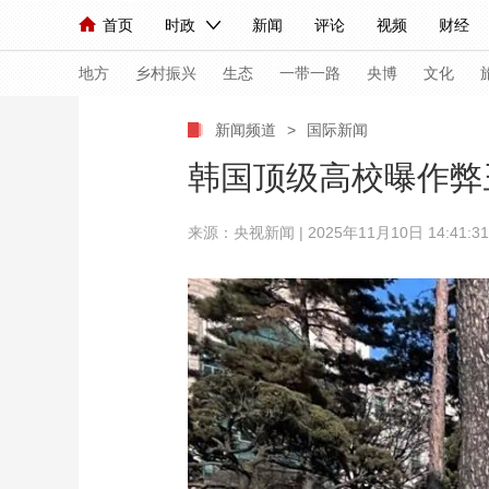
首页
时政
新闻
评论
视频
财经
人民领袖习近平
直播
海外频道
片库
iPanda
栏目大全
联播+
English
中国领导人
节目单
Монгол
听音
央视快评
微视频
习
地方
乡村振兴
生态
一带一路
央博
文化
新闻频道
>
国际新闻
总台春晚
网络春晚
共产党员网
秧纪录
韩国顶级高校曝作弊
来源：
央视新闻
| 2025年11月10日 14:41:31
新闻
国内
国际
评论
经济
军事
人民领袖习近平
联播+
热解读
天天学习
视频
小央视频
小央直播
直播中国
熊猫
现场
前线
比划
快看
蓝海中国
新兵
体育
直播
竞猜
2026年世界杯
2026
VIP会员
CCTV奥林匹克频道
生活体育大会