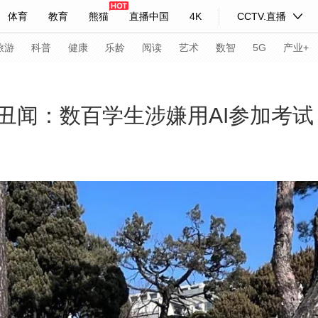
体育
教育
熊猫
直播中国
4K
CCTV.直播
式妙语
主持人
下载央视影音
热解读
天天学习
旅游
科普
健康
乐龄
阅读
艺术
数智
5G
产业+
纪录片网
国家大剧院
大型活动
丑闻：数百学生涉嫌用AI参加考试
科技
法治
文娱
人物
公益
图片
习式妙语
央视快评
央视网评
光华锐评
锋面
频道
VR/AR
4K专区
全景新闻
请入列
人生第一次
人生第二次
年冬奥会
CBA
NBA
中超
国足
国际足球
网球
综
体育江湖
文化体育
冰雪道路
足球道路