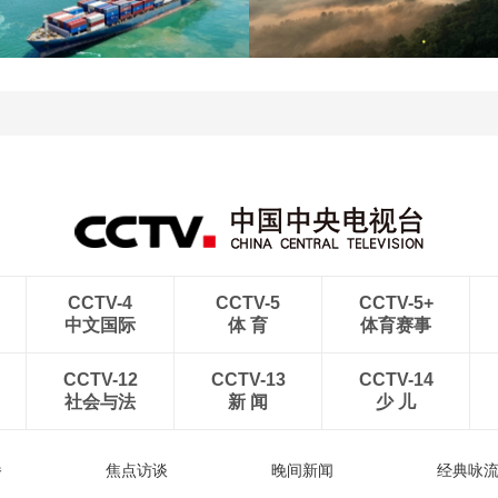
暑期出游 乐享美好时光
鹭嬉戏
青岛港今年新辟16条国际
河北承德：金山岭长城日
航线
出云海翻涌
CCTV-4
CCTV-5
CCTV-5+
中文国际
体 育
体育赛事
CCTV-12
CCTV-13
CCTV-14
社会与法
新 闻
少 儿
播
焦点访谈
晚间新闻
经典咏