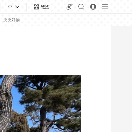
中
央央好物
合体育
亚冬会