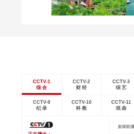
立秋近 采菱忙
诗意中国：画船撑入花深
处
CCTV-1
CCTV-2
CCTV-3
综 合
财 经
综 艺
CCTV-9
CCTV-10
CCTV-11
纪 录
科 教
戏 曲
新闻联