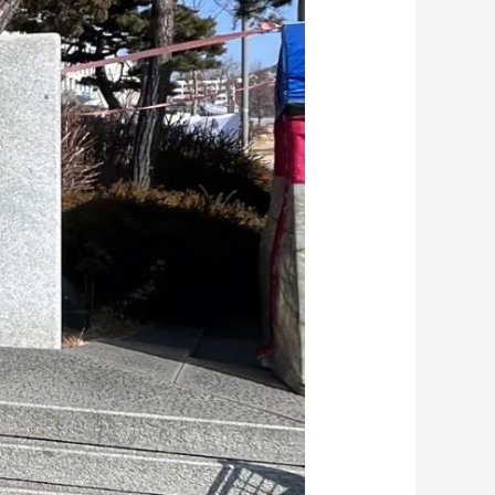
艺术
汽车
数智
5G
产业+
时尚
天气
才艺
网展
央央好物