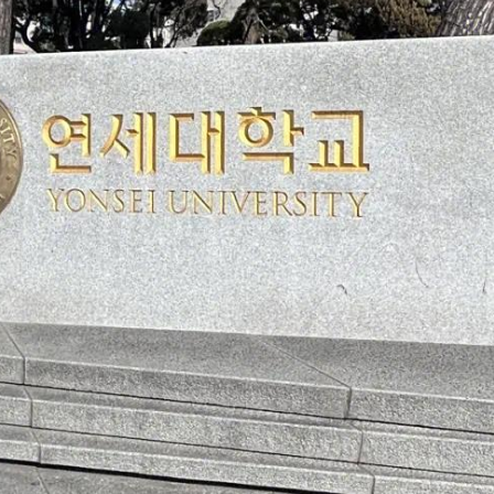
央博
非遗
文化
旅游
科普
健康
乐龄
阅读
云起
超级工厂
智敬中国
全民健康
颜选攻略
海洋
热播榜
总台企业白名单