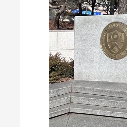
财经
教育
乡村振兴
生态环境
一带一路
大国智造
大国展会
大国保险
云顶对话
CCTV.节目官网
直播
节目单
栏目
片库