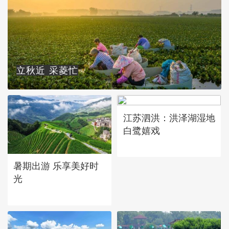
立秋近 采菱忙
江苏泗洪：洪泽湖湿地
白鹭嬉戏
暑期出游 乐享美好时
光