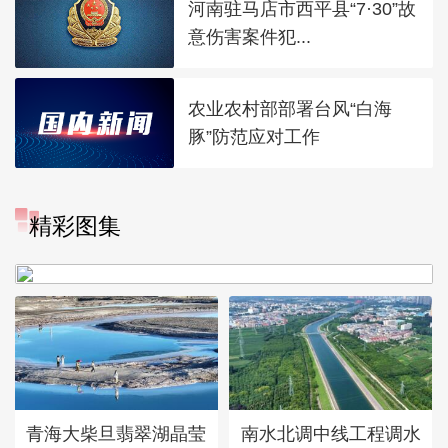
河南驻马店市西平县“7·30”故
意伤害案件犯...
农业农村部部署台风“白海
豚”防范应对工作
“大地指纹”奏响夏夜文旅乐
精彩图集
章
青海大柴旦翡翠湖晶莹
南水北调中线工程调水