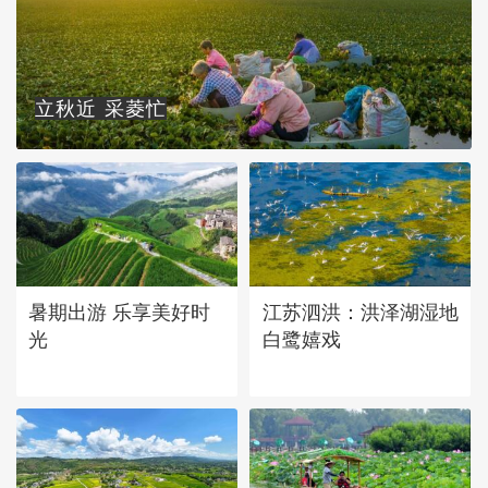
立秋近 采菱忙
暑期出游 乐享美好时
江苏泗洪：洪泽湖湿地
光
白鹭嬉戏