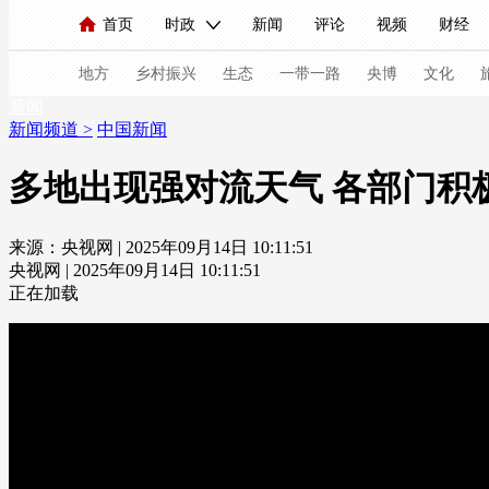
首页
时政
新闻
评论
视频
财经
人民领袖习近平
直播
海外频道
片库
iPanda
栏目大全
联播+
English
中国领导人
节目单
Монгол
听音
央视快评
微视频
习
地方
乡村振兴
生态
一带一路
央博
文化
新闻
新闻频道
>
中国新闻
总台春晚
网络春晚
共产党员网
秧纪录
多地出现强对流天气 各部门积
来源：央视网 | 2025年09月14日 10:11:51
新闻
国内
国际
评论
经济
军事
央视网 | 2025年09月14日 10:11:51
人民领袖习近平
联播+
热解读
天天学习
正在加载
视频
小央视频
小央直播
直播中国
熊猫
现场
前线
比划
快看
蓝海中国
新兵
体育
直播
竞猜
2026年世界杯
2026年
VIP会员
CCTV奥林匹克频道
生活体育大会