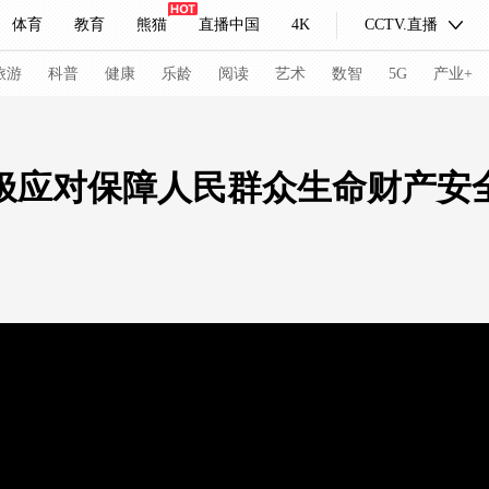
体育
教育
熊猫
直播中国
4K
CCTV.直播
式妙语
主持人
下载央视影音
热解读
天天学习
旅游
科普
健康
乐龄
阅读
艺术
数智
5G
产业+
纪录片网
国家大剧院
大型活动
极应对保障人民群众生命财产安
科技
法治
文娱
人物
公益
图片
习式妙语
央视快评
央视网评
光华锐评
锋面
频道
VR/AR
4K专区
全景新闻
请入列
人生第一次
人生第二次
冬奥会
CBA
NBA
中超
国足
国际足球
网球
综
体育江湖
文化体育
冰雪道路
足球道路