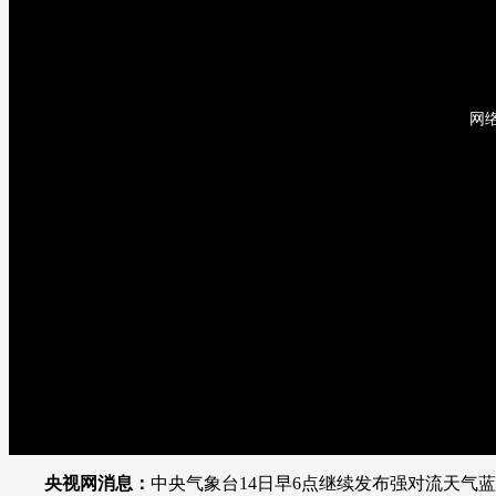
财经
教育
乡村振兴
生态环境
一带一路
大国智造
大国展会
大国保险
云顶对话
网
CCTV.节目官网
直播
节目单
栏目
片库
央视网消息：
中央气象台14日早6点继续发布强对流天气