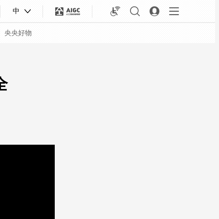
中
央央好物
全
合体育
亚冬会