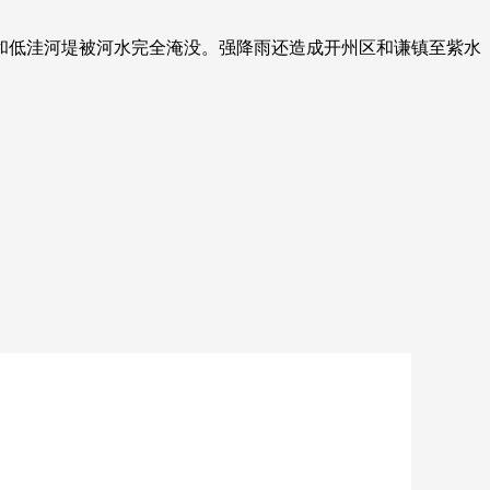
和低洼河堤被河水完全淹没。强降雨还造成开州区和谦镇至紫水
。