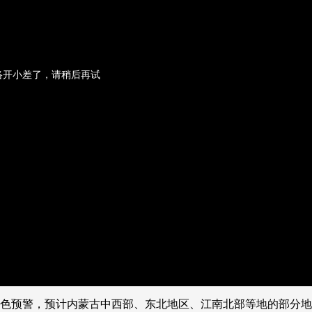
央博
非遗
文化
旅游
科普
健康
乐龄
阅读
云起
超级工厂
智敬中国
全民健康
颜选攻略
海洋
络开小差了，请稍后再试
热播榜
总台企业白名单
蓝色预警，预计内蒙古中西部、东北地区、江南北部等地的部分