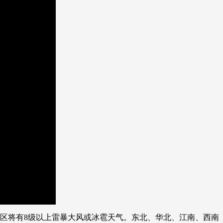
艺术
汽车
数智
5G
产业+
时尚
天气
才艺
网展
央央好物
地区将有8级以上雷暴大风或冰雹天气。东北、华北、江南、西南