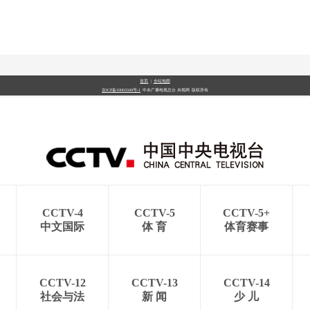
首页
|
全站地图
京ICP备10003349号-1
中央广播电视总台
央视网
版权所有
CCTV-4
CCTV-5
CCTV-5+
中文国际
体 育
体育赛事
CCTV-12
CCTV-13
CCTV-14
社会与法
新 闻
少 儿