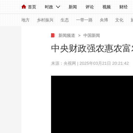
首页
时政
新闻
评论
视频
财经
人民领袖习近平
直播
海外频道
片库
iPanda
栏目大全
联播+
English
中国领导人
节目单
Монгол
听音
央视快评
微视频
习
地方
乡村振兴
生态
一带一路
央博
文化
新闻频道
>
中国新闻
总台春晚
网络春晚
共产党员网
秧纪录
中央财政强农惠农富
来源：央视网 | 2025年03月21日 20:21:42
新闻
国内
国际
评论
经济
军事
人民领袖习近平
联播+
热解读
天天学习
视频
小央视频
小央直播
直播中国
熊猫
现场
前线
比划
快看
蓝海中国
新兵
体育
直播
竞猜
2026年世界杯
2026
VIP会员
CCTV奥林匹克频道
生活体育大会