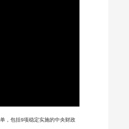
艺术
汽车
数智
5G
产业+
时尚
天气
才艺
网展
央央好物
清单，包括9项稳定实施的中央财政