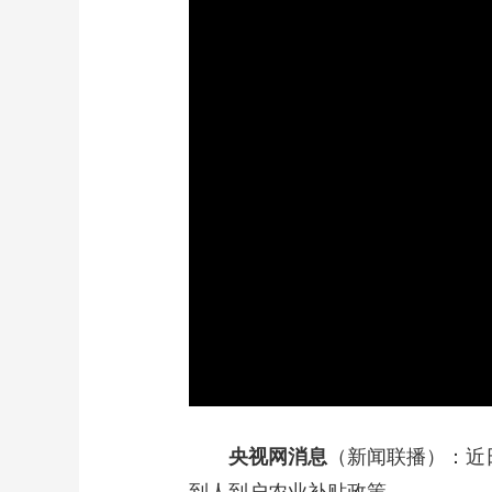
财经
教育
乡村振兴
生态环境
一带一路
大国智造
大国展会
大国保险
云顶对话
CCTV.节目官网
直播
节目单
栏目
片库
央视网消息
（新闻联播）：近