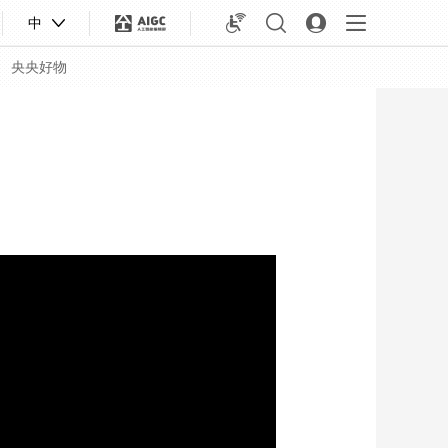
中
央央好物
合体育
亚冬会