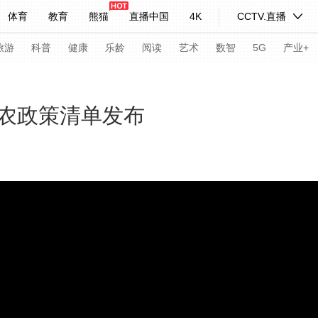
体育
教育
熊猫
直播中国
4K
CCTV.直播
式妙语
主持人
下载央视影音
热解读
天天学习
旅游
科普
健康
乐龄
阅读
艺术
数智
5G
产业+
纪录片网
国家大剧院
大型活动
农政策清单发布
科技
法治
文娱
人物
公益
图片
习式妙语
央视快评
央视网评
光华锐评
锋面
频道
VR/AR
4K专区
全景新闻
请入列
人生第一次
人生第二次
年冬奥会
CBA
NBA
中超
国足
国际足球
网球
综
体育江湖
文化体育
冰雪道路
足球道路