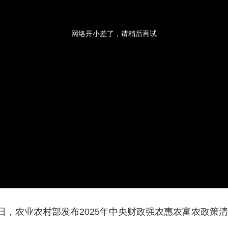
央博
非遗
文化
旅游
科普
健康
乐龄
阅读
云起
超级工厂
智敬中国
全民健康
颜选攻略
海洋
网络开小差了，请稍后再试
热播榜
总台企业白名单
日，农业农村部发布2025年中央财政强农惠农富农政策