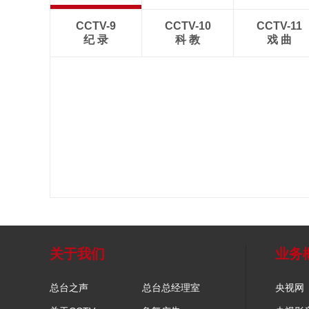
CCTV-9
CCTV-10
CCTV-11
纪 录
科 教
戏 曲
关于我们
业务
总台之声
总台总经理室
央视网