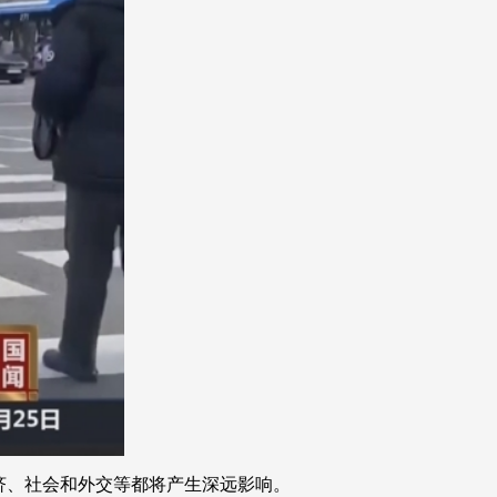
艺术
汽车
数智
5G
产业+
时尚
天气
才艺
网展
央央好物
济、社会和外交等都将产生深远影响。