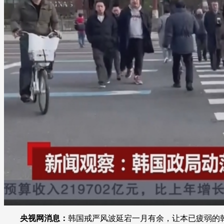
财经
教育
乡村振兴
生态环境
一带一路
大国智造
大国展会
大国保险
云顶对话
CCTV.节目官网
直播
节目单
栏目
片库
央视网消息：
韩国戒严风波延宕一月有余，让本已疲弱的