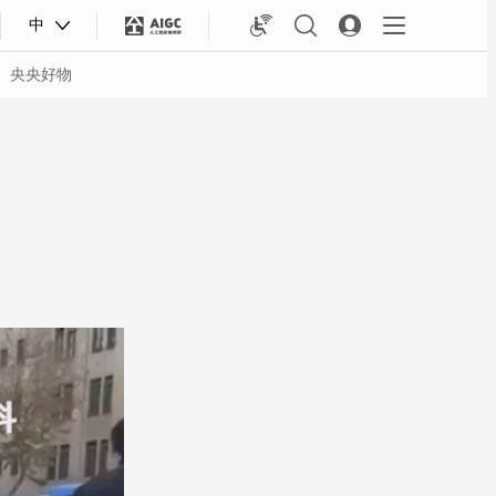
中
央央好物
合体育
亚冬会