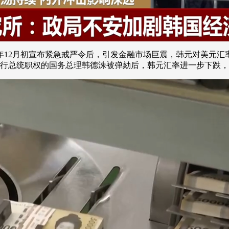
12月初宣布紧急戒严令后，引发金融市场巨震，韩元对美元汇率快
行总统职权的国务总理韩德洙被弹劾后，韩元汇率进一步下跌，