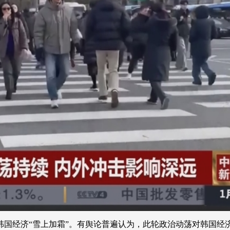
央博
非遗
文化
旅游
科普
健康
乐龄
阅读
云起
超级工厂
智敬中国
全民健康
颜选攻略
海洋
热播榜
总台企业白名单
韩国经济“雪上加霜”。有舆论普遍认为，此轮政治动荡对韩国经