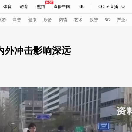
体育
教育
熊猫
直播中国
4K
CCTV.直播
式妙语
主持人
下载央视影音
热解读
天天学习
旅游
科普
健康
乐龄
阅读
艺术
数智
5G
产业+
纪录片网
国家大剧院
大型活动
内外冲击影响深远
科技
法治
文娱
人物
公益
图片
习式妙语
央视快评
央视网评
光华锐评
锋面
频道
VR/AR
4K专区
全景新闻
请入列
人生第一次
人生第二次
冬奥会
CBA
NBA
中超
国足
国际足球
网球
综
体育江湖
文化体育
冰雪道路
足球道路