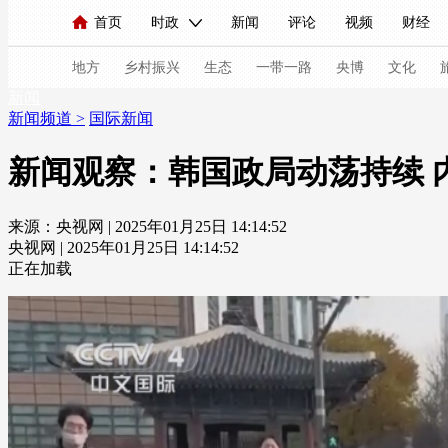
首页
时政
新闻
评论
视频
财经
人民领袖习近平
直播
海外频道
片库
iPanda
栏目大全
联播+
English
中国领导人
节目单
Монгол
听音
央视快评
微视频
习
地方
乡村振兴
生态
一带一路
央博
文化
新闻
新闻频道
>
国际新闻
总台春晚
网络春晚
共产党员网
秧纪录
新闻观察：韩国政局动荡持续 
来源：央视网 | 2025年01月25日 14:14:52
新闻
国内
国际
评论
经济
军事
央视网 | 2025年01月25日 14:14:52
人民领袖习近平
联播+
热解读
天天学习
正在加载
视频
小央视频
小央直播
直播中国
熊猫
现场
前线
比划
快看
蓝海中国
新兵
体育
直播
竞猜
2026年世界杯
2026年
VIP会员
CCTV奥林匹克频道
生活体育大会