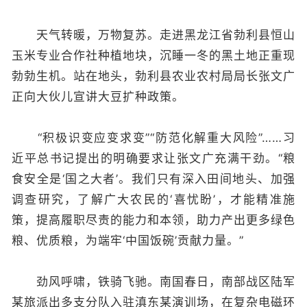
天气转暖，万物复苏。走进黑龙江省勃利县恒山
玉米专业合作社种植地块，沉睡一冬的黑土地正重现
勃勃生机。站在地头，勃利县农业农村局局长张文广
正向大伙儿宣讲大豆扩种政策。
“积极识变应变求变”“防范化解重大风险”……习
近平总书记提出的明确要求让张文广充满干劲。“粮
食安全是‘国之大者’。我们只有深入田间地头、加强
调查研究，了解广大农民的‘喜忧盼’，才能精准施
策，提高履职尽责的能力和本领，助力产出更多绿色
粮、优质粮，为端牢‘中国饭碗’贡献力量。”
劲风呼啸，铁骑飞驰。南国春日，南部战区陆军
某旅派出多支分队入驻滇东某演训场，在复杂电磁环