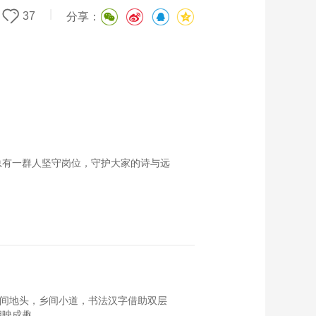
|
37
分享：
总有一群人坚守岗位，守护大家的诗与远
田间地头，乡间小道，书法汉字借助双层
相映成趣。