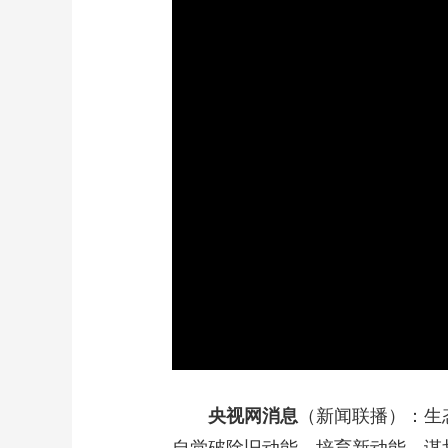
财经
教育
乡村振兴
生态环境
一带一路
大国智造
大国展会
大国保险
云顶对话
CCTV.节目官网
直播
节目单
栏目
片库
加
载
/
完
成
:
0%
央视网消息
（新闻联播）：生