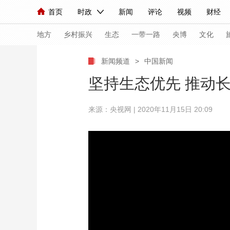
首页
时政
新闻
评论
视频
财经
人民领袖习近平
直播
海外频道
片库
iPanda
栏目大全
联播+
English
中国领导人
节目单
Монгол
听音
央视快评
微视频
习
地方
乡村振兴
生态
一带一路
央博
文化
新闻频道
>
中国新闻
总台春晚
网络春晚
共产党员网
秧纪录
坚持生态优先 推动
来源：央视网 | 2020年11月15日 20:09
新闻
国内
国际
评论
经济
军事
人民领袖习近平
联播+
热解读
天天学习
视频
小央视频
小央直播
直播中国
熊猫
现场
前线
比划
快看
蓝海中国
新兵
体育
直播
竞猜
2026年世界杯
2026
VIP会员
CCTV奥林匹克频道
生活体育大会