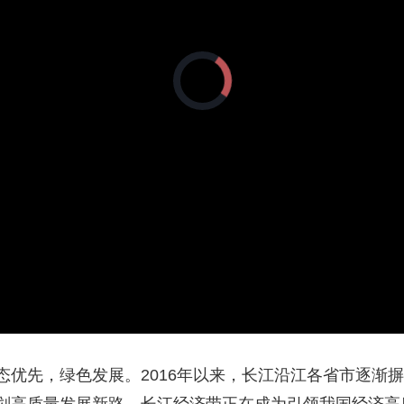
央博
非遗
文化
旅游
科普
健康
乐龄
阅读
云起
超级工厂
智敬中国
全民健康
颜选攻略
海洋
正
在
加
载
视
频
播
放
热播榜
总台企业白名单
器。
态优先，绿色发展。2016年以来，长江沿江各省市逐渐