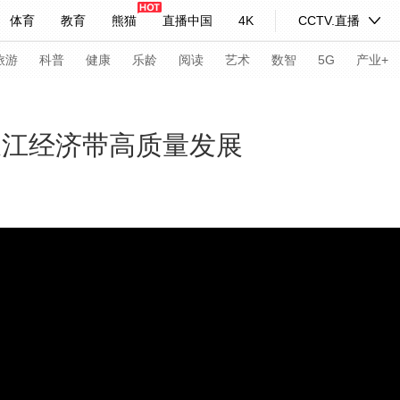
体育
教育
熊猫
直播中国
4K
CCTV.直播
式妙语
主持人
下载央视影音
热解读
天天学习
旅游
科普
健康
乐龄
阅读
艺术
数智
5G
产业+
纪录片网
国家大剧院
大型活动
长江经济带高质量发展
科技
法治
文娱
人物
公益
图片
习式妙语
央视快评
央视网评
光华锐评
锋面
频道
VR/AR
4K专区
全景新闻
请入列
人生第一次
人生第二次
年冬奥会
CBA
NBA
中超
国足
国际足球
网球
综
体育江湖
文化体育
冰雪道路
足球道路