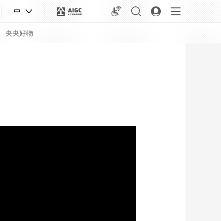
中
央央好物
合体育
亚冬会