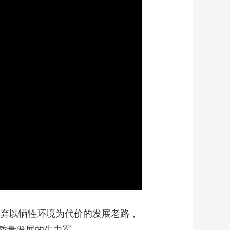
艺术
汽车
数智
5G
产业+
时尚
天气
才艺
网展
央央好物
画
静
质
音
(m)
摒弃以牺牲环境为代价的发展老路，