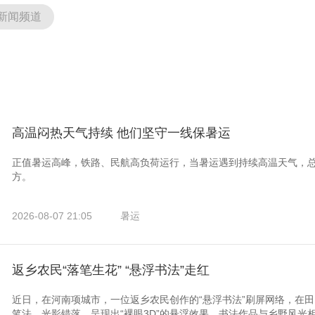
新闻频道
高温闷热天气持续 他们坚守一线保暑运
正值暑运高峰，铁路、民航高负荷运行，当暑运遇到持续高温天气，
方。
2026-08-07 21:05
暑运
返乡农民“落笔生花” “悬浮书法”走红
近日，在河南项城市，一位返乡农民创作的“悬浮书法”刷屏网络，在
笔法、光影错落，呈现出“裸眼3D”的悬浮效果。书法作品与乡野风光