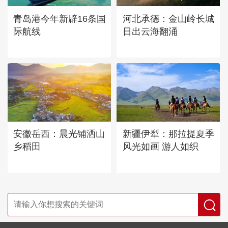
青岛港今年新辟16条国
河北承德：金山岭长城
际航线
日出云海翻涌
安徽岳西：晨光铺洒山
新疆伊犁：那拉提夏季
乡稻田
风光如画 游人如织