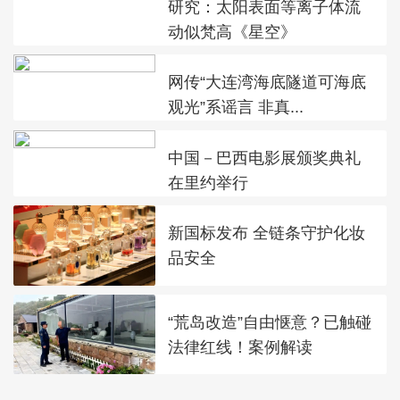
研究：太阳表面等离子体流
动似梵高《星空》
网传“大连湾海底隧道可海底
观光”系谣言 非真...
中国－巴西电影展颁奖典礼
在里约举行
新国标发布 全链条守护化妆
品安全
“荒岛改造”自由惬意？已触碰
法律红线！案例解读