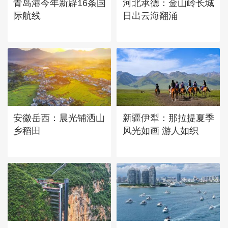
青岛港今年新辟16条国
河北承德：金山岭长城
际航线
日出云海翻涌
安徽岳西：晨光铺洒山
新疆伊犁：那拉提夏季
乡稻田
风光如画 游人如织