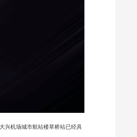
艺术
汽车
数智
5G
产业+
时尚
天气
才艺
网展
央央好物
着大兴机场城市航站楼草桥站已经具