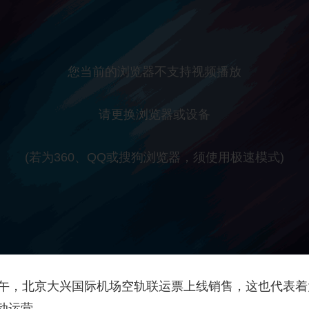
央博
非遗
文化
旅游
科普
健康
乐龄
阅读
云起
超级工厂
智敬中国
全民健康
颜选攻略
海洋
您当前的浏览器不支持视频播放
请更换浏览器或设备
热播榜
总台企业白名单
(若为360、QQ或搜狗浏览器，须使用极速模式)
上午，北京大兴国际机场空轨联运票上线销售，这也代表
动运营。