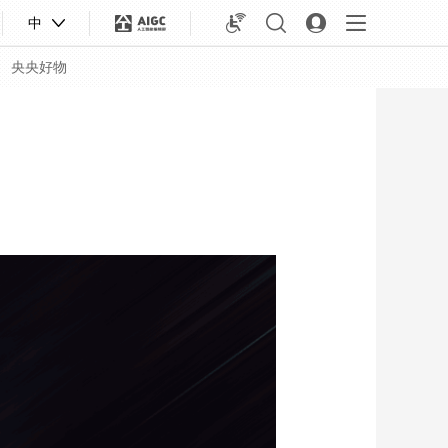
中
央央好物
合体育
亚冬会