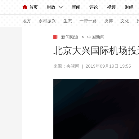
首页
时政
新闻
评论
视频
财经
人民领袖习近平
直播
海外频道
片库
iPanda
栏目大全
联播+
English
中国领导人
节目单
Монгол
听音
央视快评
微视频
习
地方
乡村振兴
生态
一带一路
央博
文化
新闻频道
>
中国新闻
总台春晚
网络春晚
共产党员网
秧纪录
北京大兴国际机场投
来源：央视网 | 2019年09月19日 19:55
新闻
国内
国际
评论
经济
军事
人民领袖习近平
联播+
热解读
天天学习
视频
小央视频
小央直播
直播中国
熊猫
现场
前线
比划
快看
蓝海中国
新兵
体育
直播
竞猜
2026年世界杯
2026
VIP会员
CCTV奥林匹克频道
生活体育大会