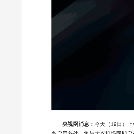
财经
教育
乡村振兴
生态环境
一带一路
大国智造
大国展会
大国保险
云顶对话
CCTV.节目官网
直播
节目单
栏目
片库
央视网消息：
今天（19日）
备启用条件，将与大兴机场同期启