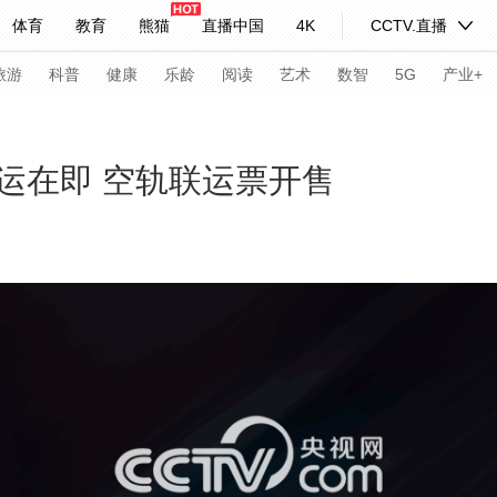
体育
教育
熊猫
直播中国
4K
CCTV.直播
式妙语
主持人
下载央视影音
热解读
天天学习
旅游
科普
健康
乐龄
阅读
艺术
数智
5G
产业+
纪录片网
国家大剧院
大型活动
运在即 空轨联运票开售
科技
法治
文娱
人物
公益
图片
习式妙语
央视快评
央视网评
光华锐评
锋面
频道
VR/AR
4K专区
全景新闻
请入列
人生第一次
人生第二次
年冬奥会
CBA
NBA
中超
国足
国际足球
网球
综
体育江湖
文化体育
冰雪道路
足球道路