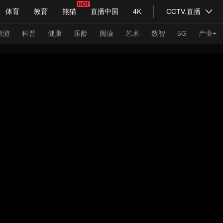
体育
教育
熊猫
直播中国
4K
CCTV.直播
式妙语
主持人
下载央视影音
热解读
天天学习
旅游
科普
健康
乐龄
阅读
艺术
数智
5G
产业+
纪录片网
国家大剧院
大型活动
科技
法治
文娱
人物
公益
图片
习式妙语
央视快评
央视网评
光华锐评
锋面
频道
VR/AR
4K专区
全景新闻
请入列
人生第一次
人生第二次
年冬奥会
CBA
NBA
中超
国足
国际足球
网球
综
体育江湖
文化体育
冰雪道路
足球道路