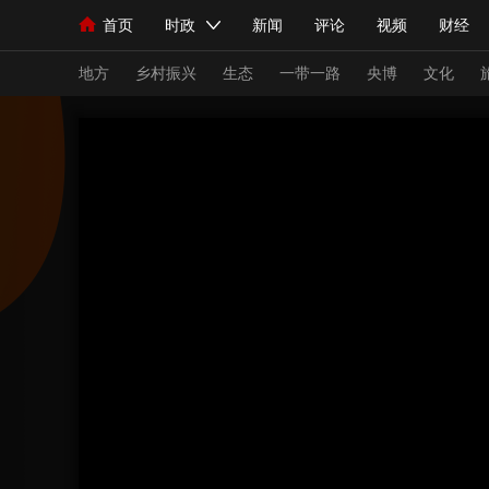
首页
时政
新闻
评论
视频
财经
人民领袖习近平
直播
海外频道
片库
iPanda
栏目大全
联播+
English
中国领导人
节目单
Монгол
听音
央视快评
微视频
习
地方
乡村振兴
生态
一带一路
央博
文化
总台春晚
网络春晚
共产党员网
秧纪录
新闻
国内
国际
评论
经济
军事
人民领袖习近平
联播+
热解读
天天学习
视频
小央视频
小央直播
直播中国
熊猫
现场
前线
比划
快看
蓝海中国
新兵
体育
直播
竞猜
2026年世界杯
2026
VIP会员
CCTV奥林匹克频道
生活体育大会