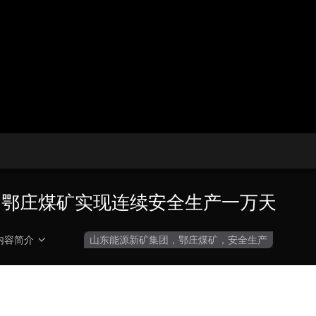
央博
非遗
文化
旅游
科普
健康
乐龄
阅读
云起
超级工厂
智敬中国
全民健康
颜选攻略
海洋
热播榜
总台企业白名单
团鄂庄煤矿实现连续安全生产一万天
内容简介
山东能源新矿集团，鄂庄煤矿，安全生产