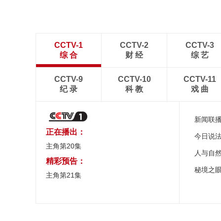
CCTV-1
CCTV-2
CCTV-3
综 合
财 经
综 艺
CCTV-9
CCTV-10
CCTV-11
纪 录
科 教
戏 曲
新闻联
正在播出：
今日说
主角第20集
人与自
精彩预告：
秘境之
主角第21集