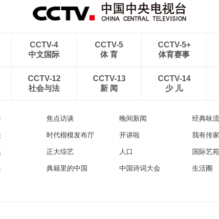
CCTV-4
CCTV-5
CCTV-5+
中文国际
体 育
体育赛事
CCTV-12
CCTV-13
CCTV-14
社会与法
新 闻
少 儿
播
焦点访谈
晚间新闻
经典咏
法
时代楷模发布厅
开讲啦
我有传
然
正大综艺
人口
国际艺
眼
典籍里的中国
中国诗词大会
生活圈