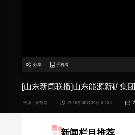
财经
教育
乡村振兴
生态环境
一带一路
大国智造
大国展会
大国保险
云顶对话
CCTV.节目官网
直播
节目单
栏目
片库
分享
手机看
[山东新闻联播]山东能源新矿集
来源 : 央视网
2019年09月04日 00:33
新闻栏目推荐