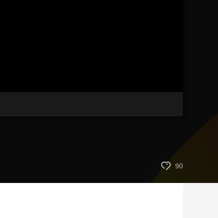
艺术
汽车
数智
5G
产业+
时尚
天气
才艺
网展
央央好物
90