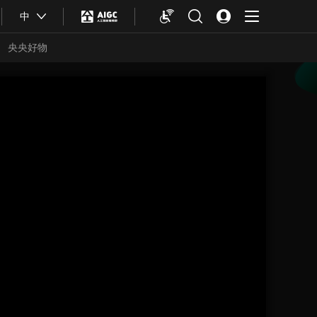
中
央央好物
合体育
亚冬会