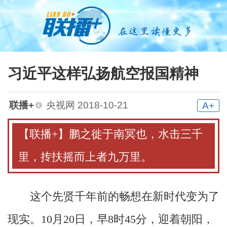
习近平这样弘扬航空报国精神
联播+
央视网 2018-10-21
A+
【联播+】鹏之徙于南冥也，水击三千
里，抟扶摇而上者九万里。
这个先贤千年前的畅想在新时代变为了
现实。10月20日，早8时45分，迎着朝阳，