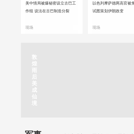
美中情局被爆秘密设立古巴工
以色列摩萨德两高官被免
作组 设法在古巴制造分裂
试图策划伊朗政变
现场
现场
正在直播
敦
吉
南
秦
剑
云
煌
林
京
焦
皇
川
烟
探
雨
市
玄
作
岛
下
雨
古
后
北
武
红
金
梅
齐
北
美
山
湖
石
梦
岭
云
水
成
静赏京娘湖
公
景
峡
海
瀑
山
镇
仙
园
区
湾
布
京娘湖位于邯郸武安市口上村北，常年平均气温19摄氏度，夏
境
温26摄氏度，是避暑休闲佳地。