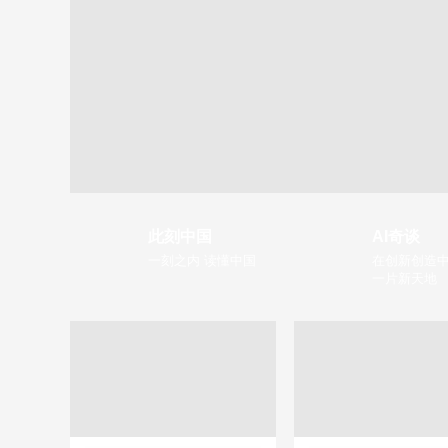
此刻中国
AI奇谈
一刻之内 读懂中国
在创新创造中
一片新天地