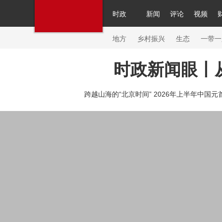
时政
新闻
评论
视频
人民领袖习近平
直播
繁体
片库
海外频道
栏目大全
联播+
iPanda
中国领
节目单
Engl
地方
乡村振兴
生态
一带一
时政新闻眼丨
总台春晚
网络春晚
共产党员网
秧纪录
纪
跨越山海的“北京时间” 2026年上半年中国元
新闻
国内
国际
评论
经济
军事
科技
人民领袖习近平
联播+
热解读
天天学习
习
视频
小央视频
小央直播
直播中国
熊猫频
现场
前线
比划
快看
蓝海中国
新兵请入
体育
直播
竞猜
2026年世界杯
2026年冬奥
VIP会员
CCTV奥林匹克频道
生活体育大会
体