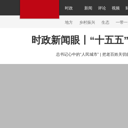
时政
新闻
评论
视频
人民领袖习近平
直播
繁体
片库
海外频道
栏目大全
联播+
iPanda
中国领
节目单
Engl
地方
乡村振兴
生态
一带一
时政新闻眼丨“十五五
总台春晚
网络春晚
共产党员网
秧纪录
纪
总书记心中的“人民城市” |
把老百姓关切的
新闻
国内
国际
评论
经济
军事
科技
人民领袖习近平
联播+
热解读
天天学习
习
视频
小央视频
小央直播
直播中国
熊猫频
现场
前线
比划
快看
蓝海中国
新兵请入
体育
直播
竞猜
2026年世界杯
2026年冬奥
VIP会员
CCTV奥林匹克频道
生活体育大会
体