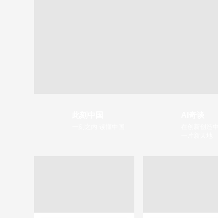
此刻中国
AI奇谈
一刻之内 读懂中国
在创新创造中
一片新天地