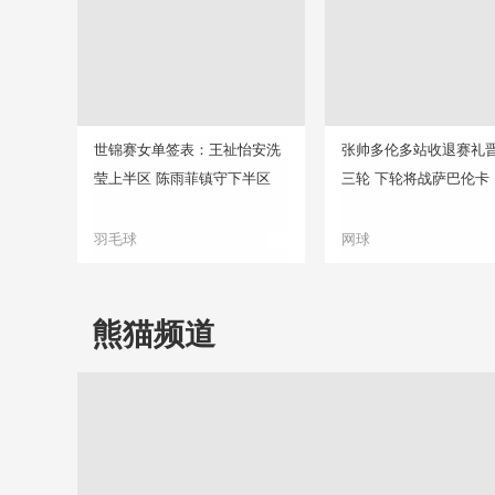
世锦赛女单签表：王祉怡安洗
张帅多伦多站收退赛礼
莹上半区 陈雨菲镇守下半区
三轮 下轮将战萨巴伦卡
羽毛球
网球
熊猫频道