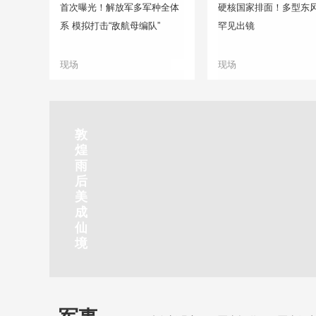
首次曝光！解放军多军种全体
硬核国家排面！多型东
系 模拟打击“敌航母编队”
罕见出镜
现场
现场
正在直播
敦
吉
南
秦
剑
云
煌
林
京
焦
皇
川
烟
探
雨
市
玄
作
岛
下
雨
古
后
北
武
红
金
梅
齐
北
美
山
湖
石
梦
岭
云
水
成
静赏京娘湖
公
景
峡
海
瀑
山
镇
仙
园
区
湾
布
京娘湖位于邯郸武安市口上村北，常年平均气温19摄氏度，夏
境
温26摄氏度，是避暑休闲佳地。