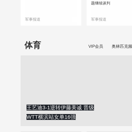
题继续谈判
军事报道
军事报道
体育
VIP会员
奥林匹克
王艺迪3‑1逆转伊藤美诚 晋级
WTT横滨站女单16强