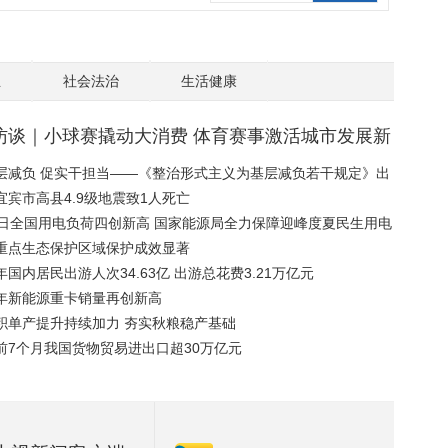
业
社会法治
生活健康
访谈｜小球赛撬动大消费 体育赛事激活城市发展新
层减负 促实干担当——《整治形式主义为基层减负若干规定》出
周年观察
宜宾市高县4.9级地震致1人死亡
7日全国用电负荷四创新高 国家能源局全力保障迎峰度夏民生用电
重点生态保护区域保护成效显著
年国内居民出游人次34.63亿 出游总花费3.21万亿元
年新能源重卡销量再创新高
积单产提升持续加力 夯实秋粮稳产基础
前7个月我国货物贸易进出口超30万亿元