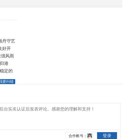
旭丹守艺
良好开
掀强风雨
旋归港
平稳定的
我要纠错