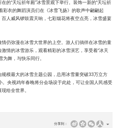
的“天坛祈年殿”冰雪景观下举行。装饰一新的“天坛祈
身着彩衣的舞蹈演员们在《冰雪飞扬》的歌声中翩翩起
。百人威风锣鼓震天响，七彩烟花将夜空点亮，冰雪盛宴
情仍弥漫在冰雪大世界的上空。游人们徜徉在冰雪的童
验激情的冰雪游乐，观看精彩的冰雪演艺，享受着“冰天
雪为舞，与快乐同行。
模最大的冰雪主题公园，总用冰雪量突破33万立方
大小。央视鸡年春晚将分会场设于此处，可让全国人民感受
展现给全世界。
分享到：