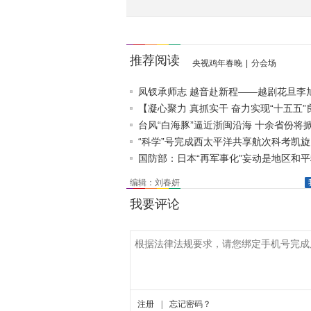
推荐阅读
央视鸡年春晚
|
分会场
凤钗承师志 越音赴新程——越剧花旦李
逐梦《追鱼》
【凝心聚力 真抓实干 奋力实现“十五五”
局】抢占制高点..
台风“白海豚”逼近浙闽沿海 十余省份将
“科学”号完成西太平洋共享航次科考凯
国防部：日本“再军事化”妄动是地区和
真正威胁
编辑：刘春妍