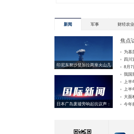
新闻
军事
财经农
焦点
动能
为基
台两
四川
印尼东努沙登加拉两座火山几
8月
乎同时喷发
我国
上半
上半
大面
日本广岛废墟旁响起抗议声：
今年
勿忘历史、拒绝拥核